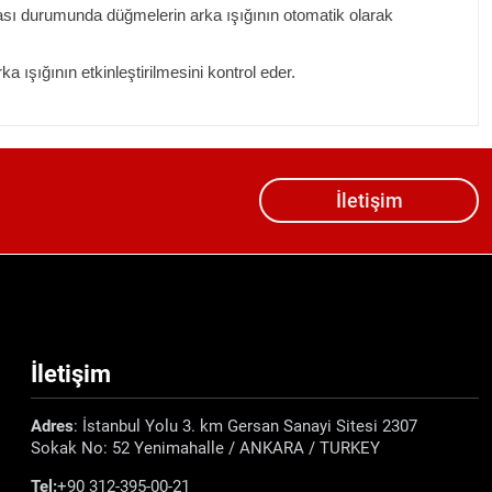
ası durumunda düğmelerin arka ışığının otomatik olarak
a ışığının etkinleştirilmesini kontrol eder.
İletişim
İletişim
Adres
: İstanbul Yolu 3. km Gersan Sanayi Sitesi 2307
Sokak No: 52 Yenimahalle / ANKARA / TURKEY
Tel:
+90 312-395-00-21