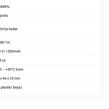
68MHz
 yönlü
0m’ye kadar
dB/1m
 3 V/ 1500mAh
5 yıl
C – +50°C arası
 x 84 x 25 mm
 plastik/ beyaz