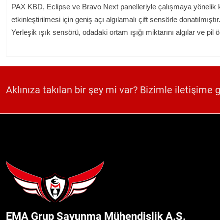
PAX KBD, Eclipse ve Bravo Next panelleriyle çalışmaya yönelik k
etkinleştirilmesi için geniş açı algılamalı çift sensörle donatılmıştır
Yerleşik ışık sensörü, odadaki ortam ışığı miktarını algılar ve pil 
Aklınıza takılan bir şey mi var? Bizimle iletişime 
EMA Grup Savunma Mühendislik A.Ş.