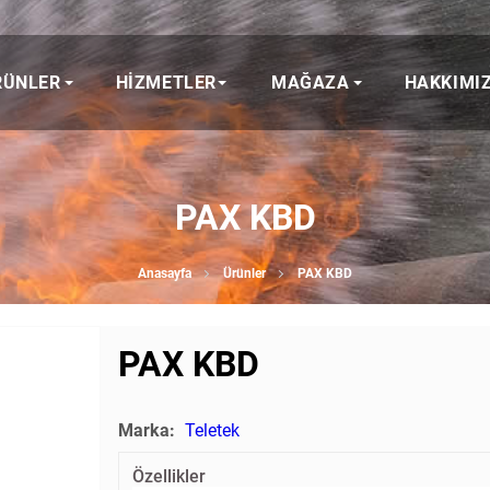
RÜNLER
HIZMETLER
MAĞAZA
HAKKIMI
PAX KBD
Anasayfa
Ürünler
PAX KBD
PAX KBD
Marka:
Teletek
Özellikler