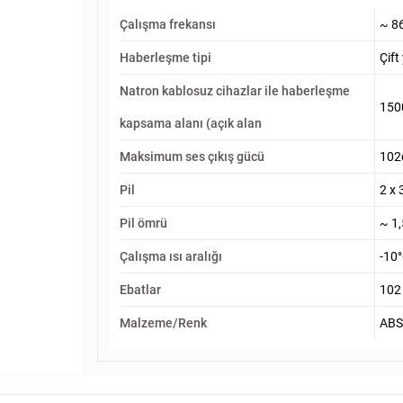
Çalışma frekansı
~ 8
Haberleşme tipi
Çift
Natron kablosuz cihazlar ile haberleşme
150
kapsama alanı (açık alan
Maksimum ses çıkış gücü
102
Pil
2 х
Pil ömrü
~ 1,
Çalışma ısı aralığı
-10°
Ebatlar
102
Malzeme/Renk
ABS