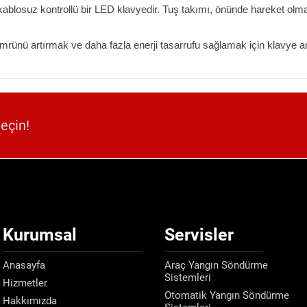
ablosuz kontrollü bir LED klavyedir. Tuş takımı, önünde hareket olm
.
ömrünü artırmak ve daha fazla enerji tasarrufu sağlamak için klavye ark
geçin!
Kurumsal
Servisler
Anasayfa
Araç Yangın Söndürme
Sistemleri
Hizmetler
Otomatik Yangın Söndürme
Hakkımızda