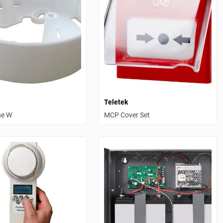
Teletek
se W
MCP Cover Set