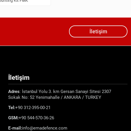
ounting Kit FMK
İletişim
İletişim
Adres
: İstanbul Yolu 3. km Gersan Sanayi Sitesi 2307
Sokak No: 52 Yenimahalle / ANKARA / TURKEY
Tel:
+90 312-395-00-21
GSM:
+90 544-570-36-26
E-mail:
info@emadefence.com