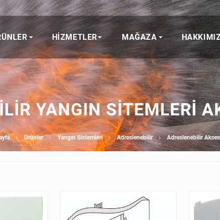
RÜNLER
HIZMETLER
MAĞAZA
HAKKIMI
LIR YANGIN SITEMLERI 
ayfa
Ürünler
Yangın Sistemleri
Adreslenebilir
Adreslenebilir Akses