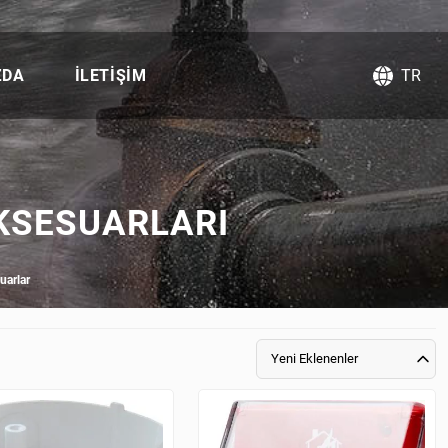
ZDA
İLETIŞIM
TR
AKSESUARLARI
uarlar
Yeni Eklenenler