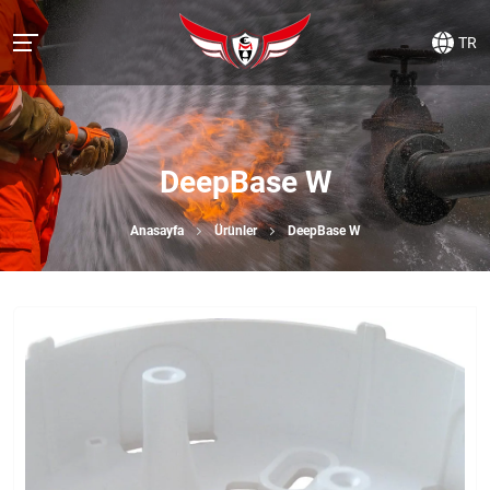
TR
DeepBase W
Anasayfa
Ürünler
DeepBase W