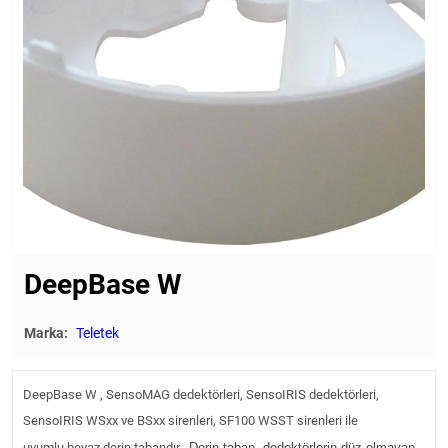
DeepBase W
Marka:
Teletek
DeepBase W , SensoMAG dedektörleri, SensoIRIS dedektörleri,
SensoIRIS WSxx ve BSxx sirenleri, SF100 WSST sirenleri ile
uyumlu
beyaz derin tabandır .
Derin taban, dedektörlerin düz olmayan