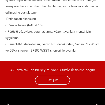
yüzeylere, harici boru hattı kurulumlarına, asma tavanlara vb. monte
edilmesine olanak tanır.
Derin taban aksesuarı
• Renk – beyaz (RAL 9016)
• Pürüzlü yüzeylere, boru hatlarına, yüzer tavanlara montaj için
uygulama
• SensoMAG dedektörleri, SensoIRIS dedektörleri, SensoIRIS WSxx
ve BSxx sirenleri, SF100 WSST sirenleri ile uyumlu
Aklınıza takılan bir şey mi var? Bizimle iletişime geçin!
İletişim