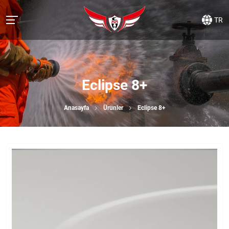
TR
Eclipse 8+
Anasayfa
Ürünler
Eclipse 8+