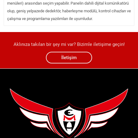
menüleri) arasından seçim yapabilir. Panelin dahili dijital komünikatörü
olup, geniş yelpazede dedektör, haberleşme modülü, kontrol cihazları ve
çalışma ve programlama yazılımları ile uyumludur.
Aklınıza takılan bir şey mi var? Bizimle iletişime geçin!
İletişim