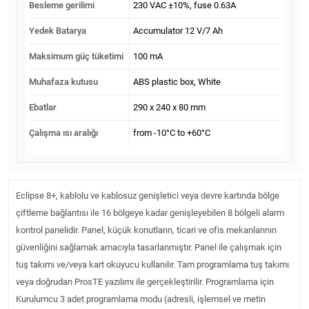
Besleme gerilimi
230 VAC ±10%, fuse 0.63A
Yedek Batarya
Accumulator 12 V/7 Ah
Maksimum güç tüketimi
100 mA
Muhafaza kutusu
ABS plastic box, White
Ebatlar
290 x 240 x 80 mm
Çalışma ısı aralığı
from -10°C to +60°C
Eclipse 8+, kablolu ve kablosuz genişletici veya devre kartında bölge
çiftleme bağlantısı ile 16 bölgeye kadar genişleyebilen 8 bölgeli alarm
kontrol panelidir. Panel, küçük konutların, ticari ve ofis mekanlarının
güvenliğini sağlamak amacıyla tasarlanmıştır. Panel ile çalışmak için
tuş takımı ve/veya kart okuyucu kullanılır. Tam programlama tuş takımı
veya doğrudan ProsTE yazılımı ile gerçekleştirilir. Programlama için
Kurulumcu 3 adet programlama modu (adresli, işlemsel ve metin