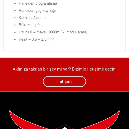
Panelden programlama
Panelden güç kaynağı
Kablo bağlantısı:
Bükümlü çift
Uzunluk – maks. 1000m (iki modül arası)
Kesit – 0,5 – 2,5mm²
Aklınıza takılan bir şey mi var? Bizimle iletişime geçin!
İletişim