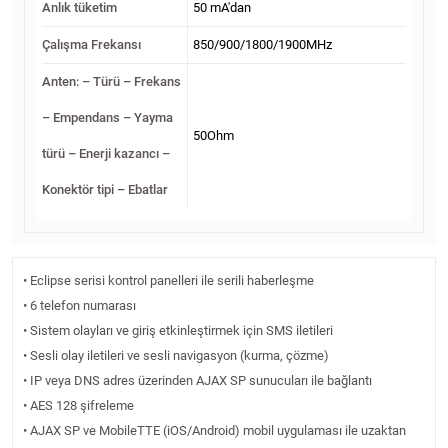
Anlık tüketim
50 mA'dan
Çalışma Frekansı
850/900/1800/1900MHz
Anten: – Türü – Frekans
– Empendans – Yayma
50Ohm
türü – Enerji kazancı –
Konektör tipi – Ebatlar
• Eclipse serisi kontrol panelleri ile serili haberleşme
• 6 telefon numarası
• Sistem olayları ve giriş etkinleştirmek için SMS iletileri
• Sesli olay iletileri ve sesli navigasyon (kurma, çözme)
• IP veya DNS adres üzerinden AJAX SP sunucuları ile bağlantı
• AES 128 şifreleme
• AJAX SP ve MobileTTE (iOS/Android) mobil uygulaması ile uzaktan