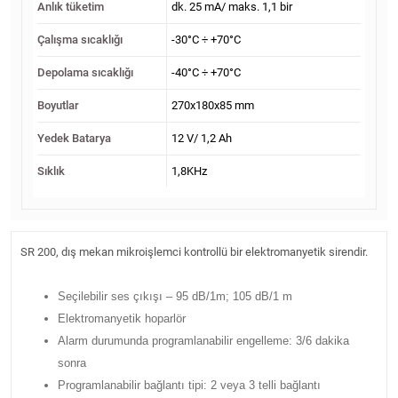
Anlık tüketim
dk. 25 mA/ maks. 1,1 bir
Çalışma sıcaklığı
-30°C ÷ +70°C
Depolama sıcaklığı
-40°C ÷ +70°C
Boyutlar
270x180x85 mm
Yedek Batarya
12 V/ 1,2 Ah
Sıklık
1,8KHz
SR 200, dış mekan mikroişlemci kontrollü bir elektromanyetik sirendir.
Seçilebilir ses çıkışı – 95 dB/1m; 105 dB/1 m
Elektromanyetik hoparlör
Alarm durumunda programlanabilir engelleme: 3/6 dakika
sonra
Programlanabilir bağlantı tipi: 2 veya 3 telli bağlantı