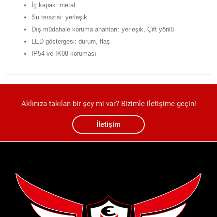
İç kapak: metal
Su terazisi: yerleşik
Dış müdahale koruma anahtarı: yerleşik, Çift yönlü
LED göstergesi: durum, flaş
IP54 ve IK08 koruması
Aklınıza takılan bir şey mi var? Bizimle iletişime geçin!
İletişim