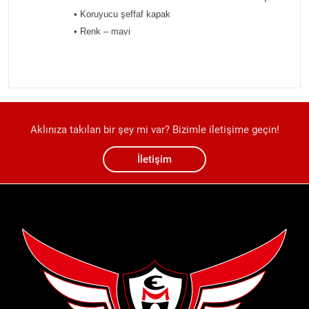
• Koruyucu şeffaf kapak
• Renk – mavi
Aklınıza takılan bir şey mi var? Bizimle iletişime geçin!
İletişim