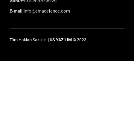
GSM:
+90 544-570-36-26
E-mail:
info@emadefence.com
Tüm Hakları Saklıdır. |
US YAZILIM
© 2023