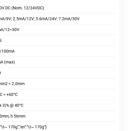
0V DC (Nom. 12/24VDC)
mA/9V; 2.5mA/12V; 5.6mA/24V; 7.2mA/30V
A/12÷30V
S
/100mA
A (max)
0
mm2 ÷ 2.0mm
°C ÷ +60°C
 ± 3)% @ 40°C
3mm, h 56mm
":"\t~ 170g","en":"\t~ 170g"}