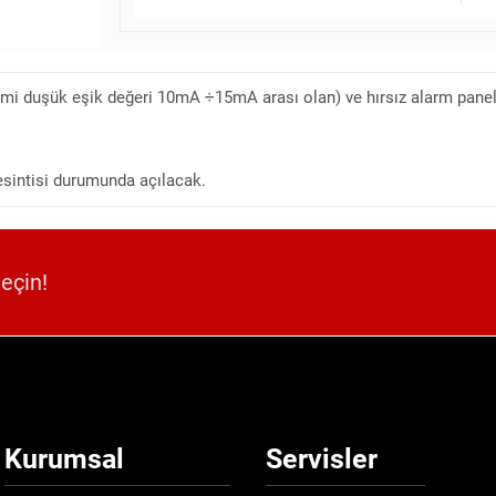
 duşük eşik değeri 10mA ÷15mA arası olan) ve hırsız alarm paneli 
esintisi durumunda açılacak.
geçin!
Kurumsal
Servisler