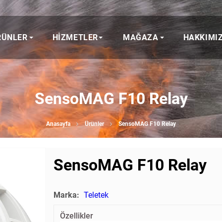
RÜNLER
HIZMETLER
MAĞAZA
HAKKIMI
SensoMAG F10 Relay
Anasayfa
Ürünler
SensoMAG F10 Relay
SensoMAG F10 Relay
Marka:
Teletek
Özellikler