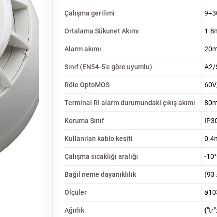
Çalışma gerilimi
9÷3
Ortalama Sükunet Akımı
1.8
Alarm akımı
20m
Sınıf (EN54-5’e göre uyumlu)
A2/
Röle OptoMOS
60V
Terminal RI alarm durumundaki çıkış akımı
80m
Koruma Sınıf
IP3
Kullanılan kablo kesiti
0.4
Çalışma sıcaklığı aralığı
-10
Bağıl neme dayanıklılık
(93
Ölçüler
ø10
Ağırlık
{"tr