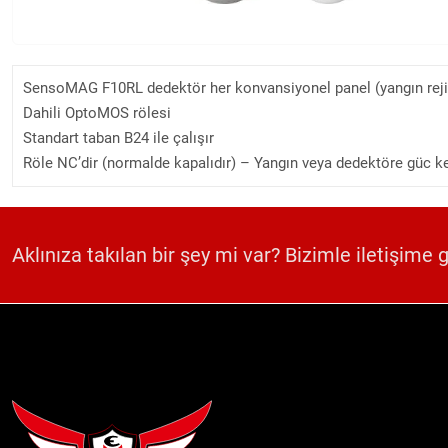
SensoMAG F10RL dedektör her konvansiyonel panel (yangın rejimi
Dahili OptoMOS rölesi
Standart taban B24 ile çalışır
Röle NC’dir (normalde kapalıdır) – Yangın veya dedektöre güc k
Aklınıza takılan bir şey mi var? Bizimle iletişime 