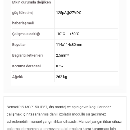
Etkin durumda değilken
güç tüketimi,
125μA@27VDC
haberleşmeli
Çalışma sıcaklığı
-10°C – +60°C
Boyutlar
114x114x80mm
Bağlantı iletkenleri
2.5mm²
Koruma derecesi
IP67
Ağırlık
262 kg
SensoIRIS MCP150 IP67, dış montaj ve aşırı çevre koşullarında*
çalışmak için tasarlanmış dahili izolatör modüllü su geçirmez
adreslenebilir manuel yangın ihbar cihazıdır. Manuel yangın ihbar cihazı,
çalışma elemanının istenmeyen çalıştırmalara karşı korunması için