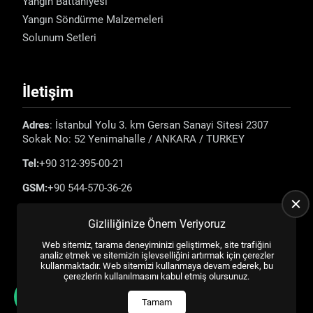
Yangın Battaniyesi
Yangın Söndürme Malzemeleri
Solunum Setleri
İletişim
Adres
: İstanbul Yolu 3. km Gersan Sanayi Sitesi 2307
Sokak No: 52 Yenimahalle / ANKARA / TURKEY
Tel:
+90 312-395-00-21
GSM:
+90 544-570-36-26
E-mail:
info@emadefence.com
Gizliliğinize Önem Veriyoruz
Web sitemiz, tarama deneyiminizi geliştirmek, site trafiğini
analiz etmek ve sitemizin işlevselliğini artırmak için çerezler
kullanmaktadır. Web sitemizi kullanmaya devam ederek, bu
çerezlerin kullanılmasını kabul etmiş olursunuz.
Tüm Hakları Saklıdır. |
US YAZILIM
© 2023
Tamam