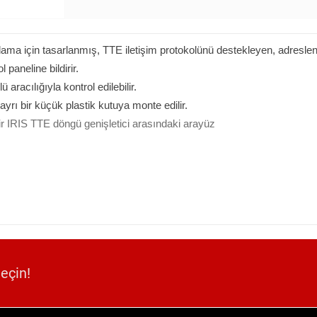
ma için tasarlanmış, TTE iletişim protokolünü destekleyen, adreslene
paneline bildirir.
aracılığıyla kontrol edilebilir.
yrı bir küçük plastik kutuya monte edilir.
ir IRIS TTE döngü genişletici arasındaki arayüz
geçin!