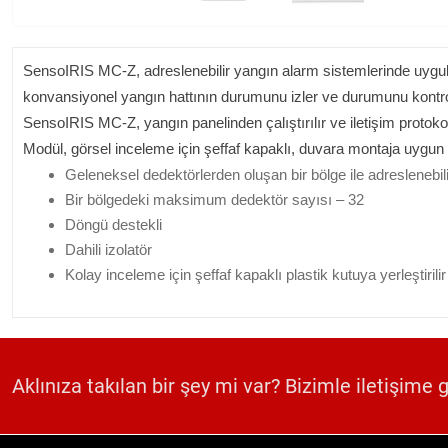
SensoIRIS MC-Z, adreslenebilir yangın alarm sistemlerinde uygula
konvansiyonel yangın hattının durumunu izler ve durumunu kontrol 
SensoIRIS MC-Z, yangın panelinden çalıştırılır ve iletişim protokolü 
Modül, görsel inceleme için şeffaf kapaklı, duvara montaja uygun a
Geleneksel dedektörlerden oluşan bir bölge ile adreslenebil
Bir bölgedeki maksimum dedektör sayısı – 32
Döngü destekli
Dahili izolatör
Kolay inceleme için şeffaf kapaklı plastik kutuya yerleştirilir
Aklınıza takılan bir şey mi var? Bizimle iletişime 