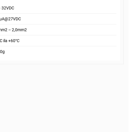
– 32VDC
0μA@27VDC
mm2 – 2,0mm2
C ila +60°C
0g