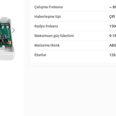
Çalışma Frekansı
~ 8
Haberleşme tipi
Çift
Radyo frekans
150
Maksimum güç tüketimi
9-1
Malzeme/Renk
ABS
Ebatlar
126