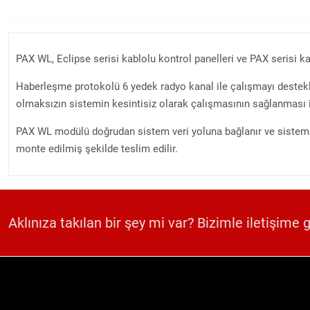
PAX WL, Eclipse serisi kablolu kontrol panelleri ve PAX serisi 
Haberleşme protokolü 6 yedek radyo kanal ile çalışmayı destekl
olmaksızın sistemin kesintisiz olarak çalışmasının sağlanması
PAX WL modülü doğrudan sistem veri yoluna bağlanır ve sistem ko
monte edilmiş şekilde teslim edilir.
Aklınıza takılan bir şey mi var? Bizimle iletişime 