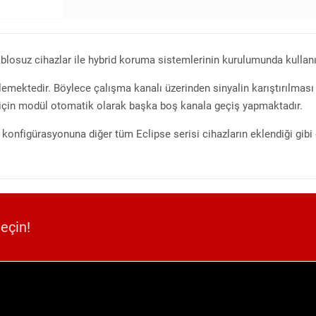
kablosuz cihazlar ile hybrid koruma sistemlerinin kurulumunda kulla
emektedir. Böylece çalışma kanalı üzerinden sinyalin karıştırılması
 için modül otomatik olarak başka boş kanala geçiş yapmaktadır.
nfigürasyonuna diğer tüm Eclipse serisi cihazların eklendiği gibi 
geçin!