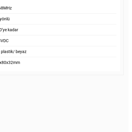
68MHz
 yönlü
0’ye kadar
8VDC
 plastik/ beyaz
x80x32mm