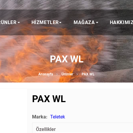
RÜNLER
HIZMETLER
MAĞAZA
HAKKIMI
PAX WL
Anasayfa
Ürünler
PAX WL
PAX WL
Marka:
Teletek
Özellikler