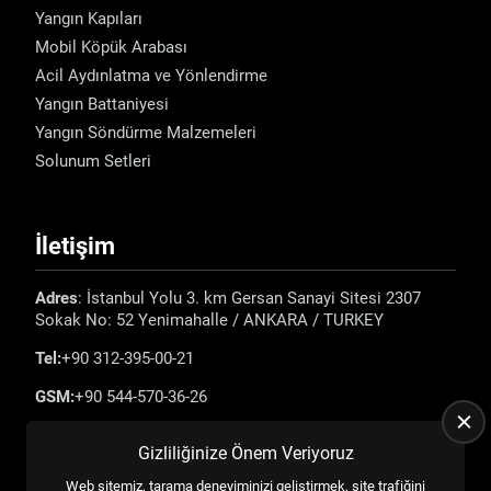
Yangın Kapıları
Mobil Köpük Arabası
Acil Aydınlatma ve Yönlendirme
Yangın Battaniyesi
Yangın Söndürme Malzemeleri
Solunum Setleri
İletişim
Adres
: İstanbul Yolu 3. km Gersan Sanayi Sitesi 2307
Sokak No: 52 Yenimahalle / ANKARA / TURKEY
Tel:
+90 312-395-00-21
GSM:
+90 544-570-36-26
E-mail:
info@emadefence.com
Gizliliğinize Önem Veriyoruz
Web sitemiz, tarama deneyiminizi geliştirmek, site trafiğini