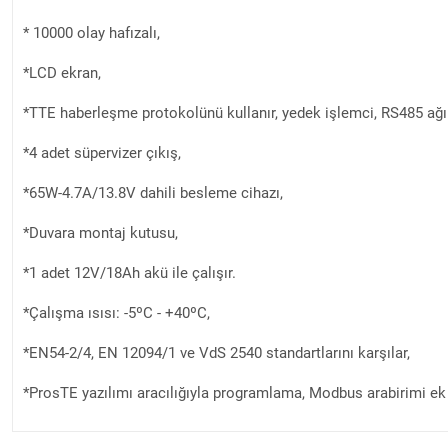
* 10000 olay hafızalı,
*LCD ekran,
*TTE haberleşme protokolünü kullanır, yedek işlemci, RS485 ağına
*4 adet süpervizer çıkış,
*65W-4.7A/13.8V dahili besleme cihazı,
*Duvara montaj kutusu,
*1 adet 12V/18Ah akü ile çalışır.
*Çalışma ısısı: -5ºC - +40ºC,
*EN54-2/4, EN 12094/1 ve VdS 2540 standartlarını karşılar,
*ProsTE yazılımı aracılığıyla programlama, Modbus arabirimi e