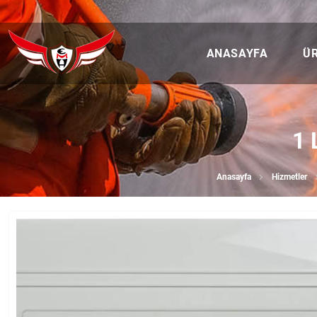
ANASAYFA
Ü
1 
Anasayfa
Hizmetler