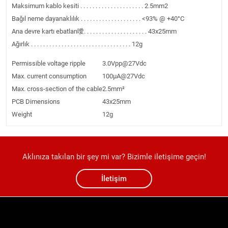
Maksimum kablo kesiti . . . . . . . . . . . . . . . . . . . . . 2.5mm2
Bağıl neme dayanaklılık . . . . . . . . . . . . . . . . . . . . <93% @ +40°C
Ana devre kartı ebatları噯. . . . . . . . . . . . . . . . . . . . . 43x25mm
Ağırlık . . . . . . . . . . . . . . . . . . . . . . . . . . . . . . . . . 12g
Permissible voltage ripple
3.0Vpp@27Vdc
Max. current consumption
100μA@27Vdc
Max. cross-section of the cable
2.5mm²
PCB Dimensions
43x25mm
Weight
12g
Aklınıza takılan bir şey mi var? Bizimle iletişime geçin!
İletişim