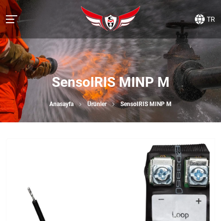
TR
SensoIRIS MINP М
Anasayfa
Ürünler
SensoIRIS MINP М