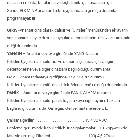
cihazların montaj kutularına yerleştirilmek için tasarlanmıştır.
SensoIRIS MINP anahtarı farklı uygulamalara göre şu durumları
programlayabilir:
GİRİŞ
-Anahtar giriş olarak çalışır ve “Girişler” menüsünden ek ayarın
yapılmasına ihtiyaç duyulur. Uygulama: modül harici cihazları kumanda
ettiği durumlarda.
YANGIN
– Anahtar devreye girdiğinde YANGIN alarmı
tetikler. Uygulama: modül, ısı ve duman algılamak için yangın
detektörlerine veya diğer cihazlara bağlı olduğu durumlarda.
GAZ
– Anahtar devreye girdiğinde GAZ ALARM durumu
tetikler. Uygulama: modül gaz detektörlerine bağlı olduğu durumlarda.
PANİK
– Anahtar devreye girdiğinde PANİK ALARM durumu
tetikler. Uygulama: modül panik tuşlara veya diğer uyarı cihazlara
bağlandığı durumlarda. Örmeğin, otel ve hastanelerde v. b.
Çalışma gerilimi . . . . . . . . . . . . . . . . . . . . . . . . . . 15 ÷ 32 VDC
Besleme geriliminde kabul edilebilir dalgalanmalar . . 3.0Vpp@27Vdc
Maksimum güç tüketimi . . . . . . . . . . . . . . . . . . . . 100μA@27Vdc